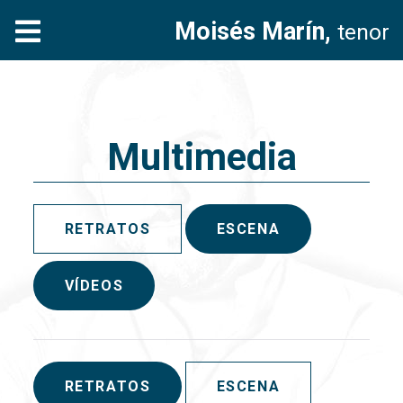
Moisés Marín,
tenor
Multimedia
RETRATOS
ESCENA
VÍDEOS
RETRATOS
ESCENA