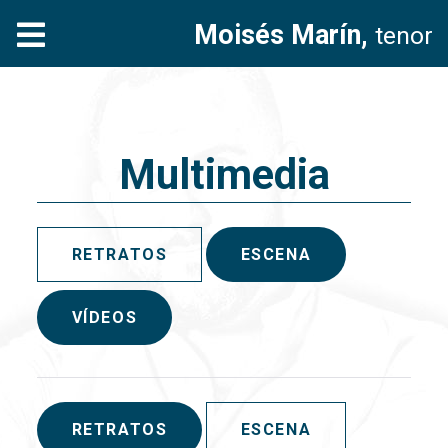
Moisés Marín,
tenor
Multimedia
RETRATOS
ESCENA
VÍDEOS
RETRATOS
ESCENA