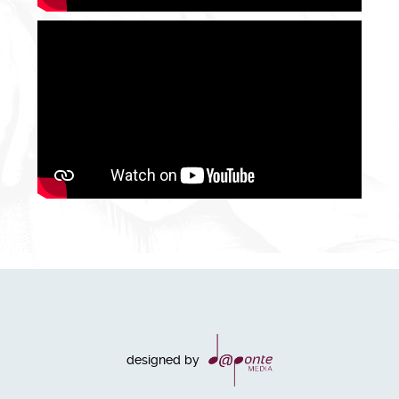
designed by