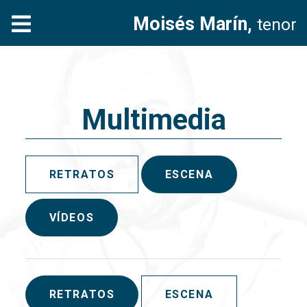
Moisés Marín,
tenor
Multimedia
RETRATOS
ESCENA
VÍDEOS
RETRATOS
ESCENA