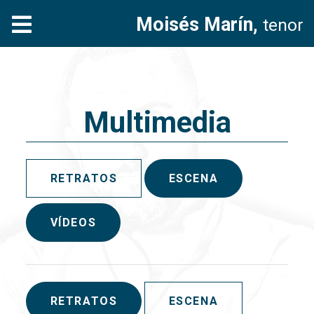
Moisés Marín,
tenor
Multimedia
RETRATOS
ESCENA
VÍDEOS
RETRATOS
ESCENA