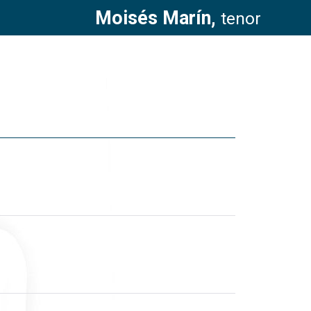
Moisés Marín,
tenor