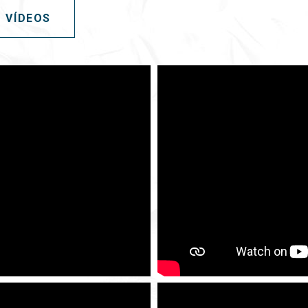
VÍDEOS