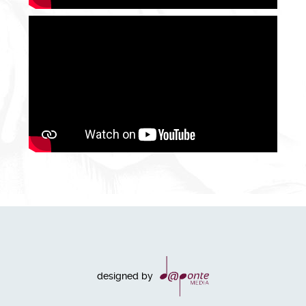
designed by