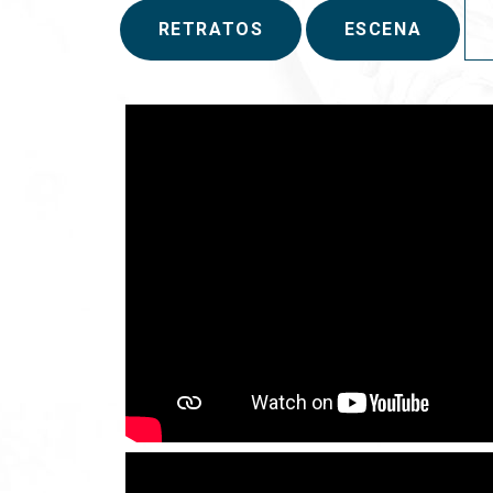
RETRATOS
ESCENA