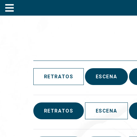
RETRATOS
ESCENA
RETRATOS
ESCENA