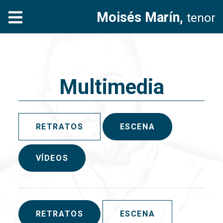
Moisés Marín,
tenor
Multimedia
RETRATOS
ESCENA
VÍDEOS
RETRATOS
ESCENA