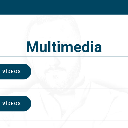
Multimedia
VÍDEOS
VÍDEOS