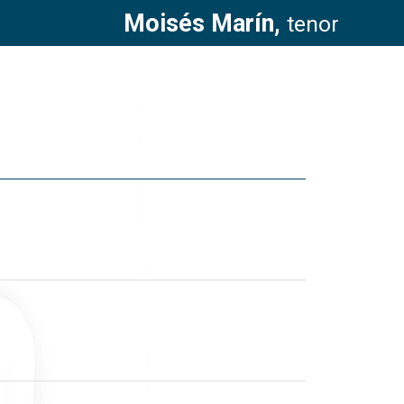
Moisés Marín,
tenor