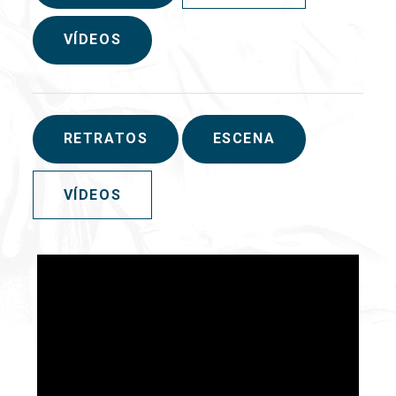
VÍDEOS
RETRATOS
ESCENA
VÍDEOS