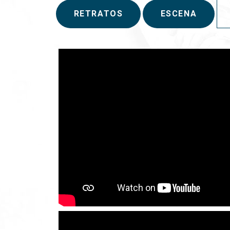
RETRATOS
ESCENA