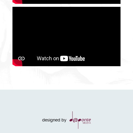
designed by