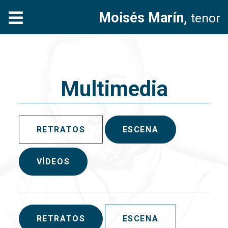
Moisés Marín,
tenor
Multimedia
RETRATOS
ESCENA
VÍDEOS
RETRATOS
ESCENA